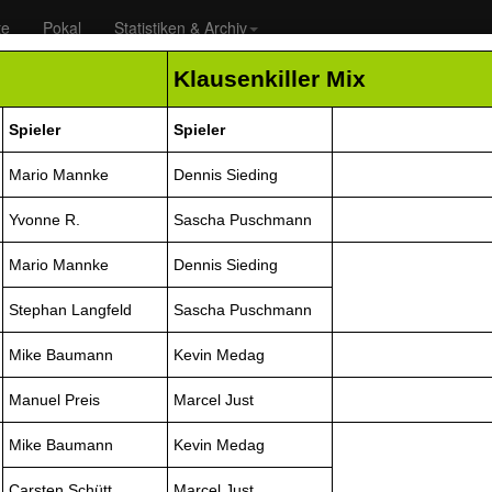
te
Pokal
Statistiken & Archiv
Klausenkiller Mix
Spieler
Spieler
Mario Mannke
Dennis Sieding
Yvonne R.
Sascha Puschmann
Mario Mannke
Dennis Sieding
Stephan Langfeld
Sascha Puschmann
Mike Baumann
Kevin Medag
2B
3A
10
Sp
Manuel Preis
Marcel Just
Mike Baumann
Kevin Medag
Mittwoch, 11.12.2024
Rückspie
Carsten Schütt
Marcel Just