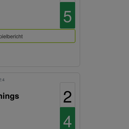
5
pielbericht
2:4
2
hings
4