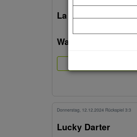
La Vie Darter
Wandsbeker Bulls
Spielberic
Donnerstag, 12.12.2024
Rückspiel 3:3
Lucky Darter