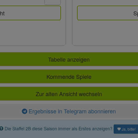
ht
S
Tabelle anzeigen
Kommende Spiele
Zur alten Ansicht wechseln
Ergebnisse in Telegram abonnieren
Die Staffel 2B diese Saison immer als Erstes anzeigen?
Ja, bitte!