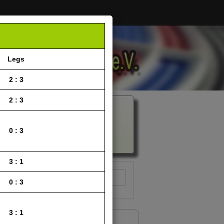
Legs
2 : 3
2 : 3
0 : 3
3 : 1
ieltag 11
12
0 : 3
3 : 1
l 3:3