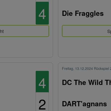
4
Die Fraggles
ht
S
Freitag, 13.12.2024
Rückspiel 
4
DC The Wild T
2
DART'agnans