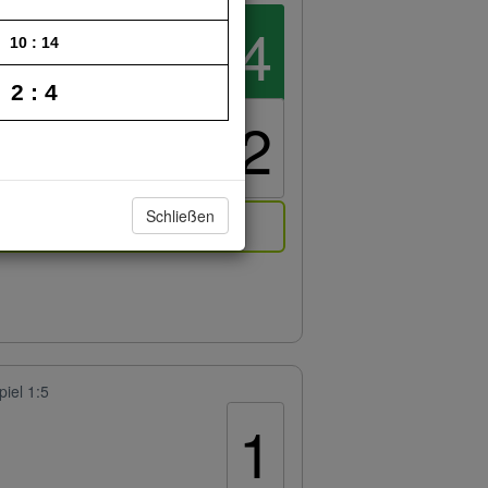
4
10 : 14
2 : 4
2
Schließen
pielbericht
iel 1:5
1