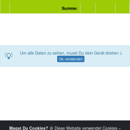
Summe:
💡
Um alle Daten zu sehen, musst Du dein Gerät drehen ⤵
Ok, verstanden
Magst Du Cookies?
🍪 Diese Website verwendet Cookies –