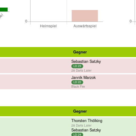
Gegner
Sebastian Satzky
LD: 23
28 Darts Later
Jannik Marzok
LD: 22
Black Fire
Gegner
Thorsten Thölking
28 Darts Later
Sebastian Satzky
LD: 24