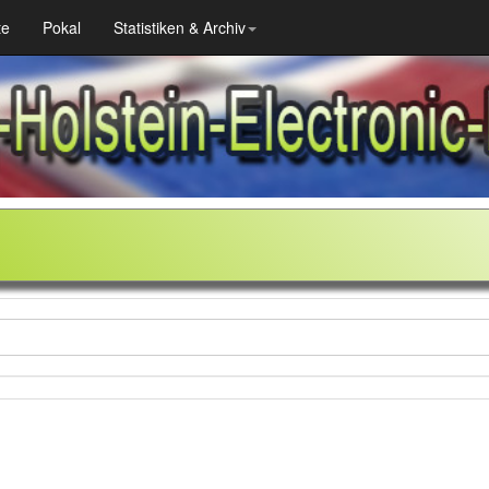
te
Pokal
Statistiken & Archiv