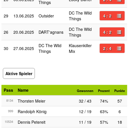
Things
DC The Wild
29
13.06.2025
Outsider
4 : 2
Things
DC The Wild
26
20.06.2025
DART'agnans
4 : 2
Things
DC The Wild
Klausenkiller
30
27.06.2025
2 : 4
Things
Mix
Aktive Spieler
Pass
Name
Gewonnen
Prozent
Punkte
8134
Thorsten Meier
32 / 43
74%
57
999
Randolph König
12 / 19
63%
6
10534
Dennis Petereit
11 / 19
57%
18