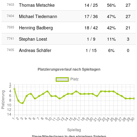
7403
Thomas Metschke
14 / 25
56%
27
7404
Michael Tiedemann
17 / 36
47%
27
7593
Henning Badberg
18 / 42
42%
21
7741
Stephan Loest
1 / 9
11%
3
7405
Andreas Schäfer
1 / 15
6%
0