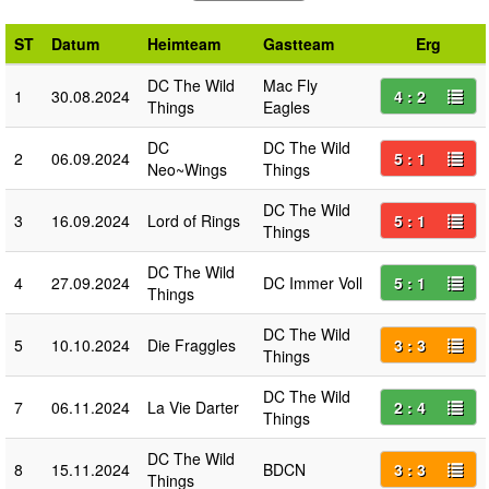
ST
Datum
Heimteam
Gastteam
Erg
DC The Wild
Mac Fly
1
30.08.2024
4 : 2
Things
Eagles
DC
DC The Wild
2
06.09.2024
5 : 1
Neo~Wings
Things
DC The Wild
3
16.09.2024
Lord of Rings
5 : 1
Things
DC The Wild
4
27.09.2024
DC Immer Voll
5 : 1
Things
DC The Wild
5
10.10.2024
Die Fraggles
3 : 3
Things
DC The Wild
7
06.11.2024
La Vie Darter
2 : 4
Things
DC The Wild
8
15.11.2024
BDCN
3 : 3
Things