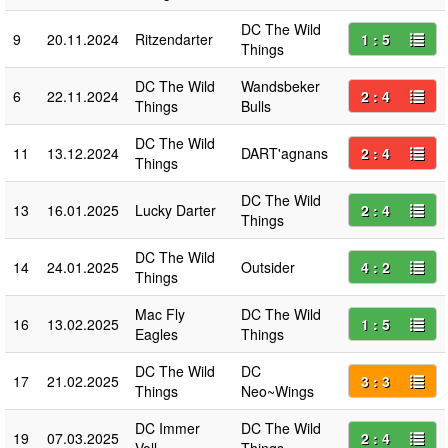
DC The Wild
9
20.11.2024
Ritzendarter
1 : 5
Things
DC The Wild
Wandsbeker
6
22.11.2024
2 : 4
Things
Bulls
DC The Wild
11
13.12.2024
DART'agnans
2 : 4
Things
DC The Wild
13
16.01.2025
Lucky Darter
2 : 4
Things
DC The Wild
14
24.01.2025
Outsider
4 : 2
Things
Mac Fly
DC The Wild
16
13.02.2025
1 : 5
Eagles
Things
DC The Wild
DC
17
21.02.2025
3 : 3
Things
Neo~Wings
DC Immer
DC The Wild
19
07.03.2025
2 : 4
Voll
Things