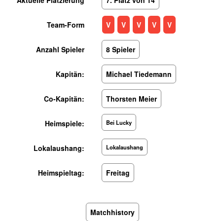
Team-Form
V
V
V
V
V
Anzahl Spieler
8 Spieler
Kapitän:
Michael Tiedemann
Co-Kapitän:
Thorsten Meier
Heimspiele:
Bei Lucky
Lokalaushang:
Lokalaushang
Heimspieltag:
Freitag
Matchhistory