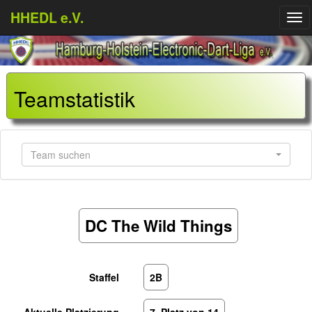
HHEDL e.V.
Me
auf
Teamstatistik
Team suchen
DC The Wild Things
Staffel
2B
Aktuelle Platzierung
7. Platz von 14