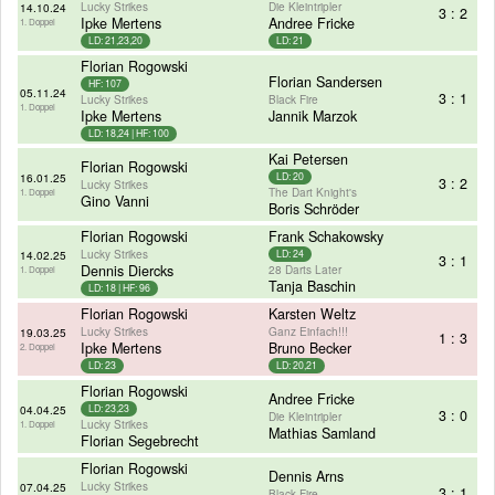
Lucky Strikes
Die Kleintripler
14.10.24
3 : 2
Ipke Mertens
Andree Fricke
1. Doppel
LD: 21,23,20
LD: 21
Florian Rogowski
Florian Sandersen
HF: 107
05.11.24
3 : 1
Lucky Strikes
Black Fire
1. Doppel
Ipke Mertens
Jannik Marzok
LD: 18,24 | HF: 100
Kai Petersen
Florian Rogowski
16.01.25
LD: 20
3 : 2
Lucky Strikes
The Dart Knight's
1. Doppel
Gino Vanni
Boris Schröder
Florian Rogowski
Frank Schakowsky
Lucky Strikes
14.02.25
LD: 24
3 : 1
Dennis Diercks
28 Darts Later
1. Doppel
Tanja Baschin
LD: 18 | HF: 96
Florian Rogowski
Karsten Weltz
Lucky Strikes
Ganz Einfach!!!
19.03.25
1 : 3
Ipke Mertens
Bruno Becker
2. Doppel
LD: 23
LD: 20,21
Florian Rogowski
Andree Fricke
04.04.25
LD: 23,23
3 : 0
Die Kleintripler
Lucky Strikes
1. Doppel
Mathias Samland
Florian Segebrecht
Florian Rogowski
Dennis Arns
Lucky Strikes
07.04.25
3 : 1
Black Fire