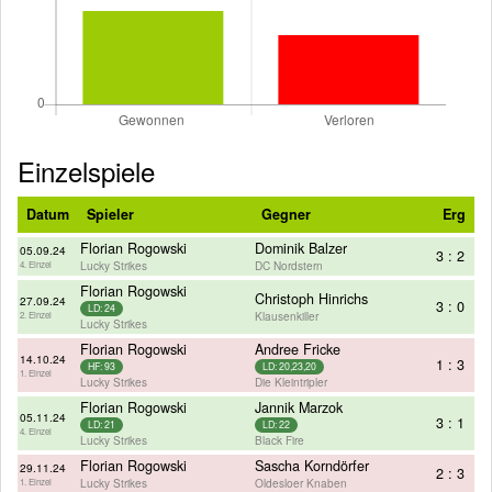
Einzelspiele
Datum
Spieler
Gegner
Erg
Florian Rogowski
Dominik Balzer
05.09.24
3 : 2
Lucky Strikes
DC Nordstern
4. Einzel
Florian Rogowski
Christoph Hinrichs
27.09.24
3 : 0
LD: 24
Klausenkiller
2. Einzel
Lucky Strikes
Florian Rogowski
Andree Fricke
14.10.24
1 : 3
HF: 93
LD: 20,23,20
1. Einzel
Lucky Strikes
Die Kleintripler
Florian Rogowski
Jannik Marzok
05.11.24
3 : 1
LD: 21
LD: 22
4. Einzel
Lucky Strikes
Black Fire
Florian Rogowski
Sascha Korndörfer
29.11.24
2 : 3
Lucky Strikes
Oldesloer Knaben
1. Einzel