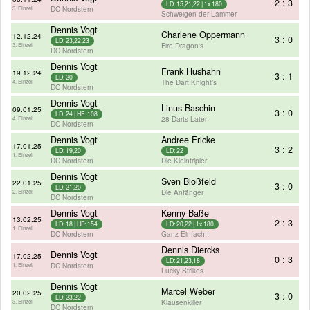
2 : 3
LD: 15,21,22 | 1x 180
DC Nordstern
3. Einzel
Schweigen der Lämmer
Dennis Vogt
Charlene Oppermann
12.12.24
3 : 0
LD: 23,22,23
Fire Dragon's
3. Einzel
DC Nordstern
Dennis Vogt
Frank Hushahn
19.12.24
3 : 1
LD: 20
The Dart Knight's
4. Einzel
DC Nordstern
Dennis Vogt
Linus Baschin
09.01.25
3 : 0
LD: 24 | HF: 108
28 Darts Later
4. Einzel
DC Nordstern
Dennis Vogt
Andree Fricke
17.01.25
3 : 2
LD: 19,20
LD: 22
1. Einzel
DC Nordstern
Die Kleintripler
Dennis Vogt
Sven Bloßfeld
22.01.25
3 : 0
LD: 21,20
Die Anfänger
2. Einzel
DC Nordstern
Dennis Vogt
Kenny Baße
13.02.25
2 : 3
LD: 18 | HF: 154
LD: 20,22 | 1x 180
1. Einzel
DC Nordstern
Ganz Einfach!!!
Dennis Diercks
Dennis Vogt
17.02.25
0 : 3
LD: 21,23,18
DC Nordstern
1. Einzel
Lucky Strikes
Dennis Vogt
Marcel Weber
20.02.25
3 : 0
LD: 23,22
Klausenkiller
3. Einzel
DC Nordstern