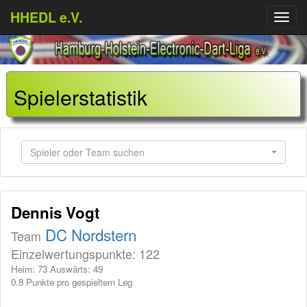
HHEDL e.V.
Menü
aufkl
Spielerstatistik
Spieler oder Team suchen
Dennis Vogt
DC Nordstern
Team
Einzelwertungspunkte: 122
Heim: 73 Auswärts: 49
0.8 Punkte pro gespieltem Leg