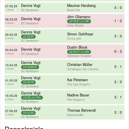
Dennis Vogt
Maurice Herzberg
27.02.25
3 : 0
DC Nordstern
Black Fire
1. Einzel
Jörn Glismann
Dennis Vogt
06.03.25
1 : 3
LD: 23,21 | 1x 180
DC Nordstern
2. Einzel
Casa Nostra
Dennis Vogt
Simon Gehlhaar
20.03.25
3 : 0
LD: 22,20
Enni's 300
2. Einzel
DC Nordstern
Dustin Block
Dennis Vogt
04.04.25
0 : 3
LD: 24,17 | 1x 180
DC Nordstern
3. Einzel
Oldesloer Knaben
Dennis Vogt
Christian Müller
10.04.25
3 : 1
LD: 23,24,21
Schweigen der Lämmer
4. Einzel
DC Nordstern
Dennis Vogt
Kai Petersen
01.05.25
3 : 0
LD: 24,19
The Dart Knight's
1. Einzel
DC Nordstern
Dennis Vogt
Nadine Bauer
15.05.25
3 : 1
LD: 20 | 1x 170+
Fire Dragon's
3. Einzel
DC Nordstern
Dennis Vogt
Thomas Behrendt
27.06.25
3 : 0
LD: 21,22
Klausenkiller
3. Einzel
DC Nordstern
Doppelspiele