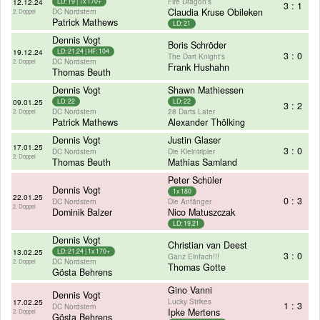
Fire Dragon's
12.12.24
LD: 19 | 1x 170+
3 : 1
DC Nordstern
Claudia Kruse Obileken
2. Doppel
Patrick Mathews
LD: 21
Dennis Vogt
Boris Schröder
19.12.24
LD: 21,24 | HF: 104
3 : 0
The Dart Knight's
DC Nordstern
2. Doppel
Frank Hushahn
Thomas Beuth
Dennis Vogt
Shawn Mathiessen
09.01.25
LD: 22
LD: 22
3 : 2
DC Nordstern
28 Darts Later
2. Doppel
Patrick Mathews
Alexander Thölking
Dennis Vogt
Justin Glaser
17.01.25
3 : 0
DC Nordstern
Die Kleintripler
2. Doppel
Thomas Beuth
Mathias Samland
Peter Schüler
Dennis Vogt
1x 180
22.01.25
0 : 3
DC Nordstern
Die Anfänger
2. Doppel
Dominik Balzer
Nico Matuszczak
LD: 19,21
Dennis Vogt
Christian van Deest
13.02.25
LD: 21,24 | 1x 170+
3 : 0
Ganz Einfach!!!
DC Nordstern
2. Doppel
Thomas Gotte
Gösta Behrens
Gino Vanni
Dennis Vogt
Lucky Strikes
17.02.25
1 : 3
DC Nordstern
Ipke Mertens
2. Doppel
Gösta Behrens