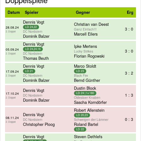
Datum
Spieler
Gegner
Erg
Dennis Vogt
Christian van Deest
28.08.24
LD: 24,22
3 : 0
Ganz Einfach!!!
DC Nordstern
2. Doppel
Marcell Eilers
Dominik Balzer
Dennis Vogt
Ipke Mertens
05.09.24
LD: 24,24,16
3 : 0
Lucky Strikes
DC Nordstern
2. Doppel
Florian Rogowski
Thomas Beuth
Dennis Vogt
Marco Stoldt
17.09.24
LD: 21
LD: 23
3 : 2
DC Nordstern
Black Fire
2. Doppel
Dominik Balzer
Bernd Günther
Dustin Block
Dennis Vogt
17.10.24
LD: 24 | 1x 180
1 : 3
DC Nordstern
Oldesloer Knaben
2. Doppel
Dominik Balzer
Sascha Korndörfer
Robert Allenstein
Dennis Vogt
LD: 20,23
08.11.24
0 : 3
DC Nordstern
Schweigen der Lämmer
2. Doppel
Christopher Ploog
Roland Bartel
LD: 22
Dennis Vogt
Steven Dethlefs