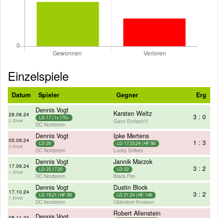
Einzelspiele
Datum
Spieler
Gegner
Erg
Dennis Vogt
Karsten Weltz
28.08.24
3 : 0
LD: 17 | 1x 170+
Ganz Einfach!!!
2. Einzel
DC Nordstern
Dennis Vogt
Ipke Mertens
05.09.24
1 : 3
LD: 20
LD: 17,23,24 | HF: 90
3. Einzel
DC Nordstern
Lucky Strikes
Dennis Vogt
Jannik Marzok
17.09.24
3 : 2
LD: 22,17,20
LD: 22
1. Einzel
DC Nordstern
Black Fire
Dennis Vogt
Dustin Block
17.10.24
3 : 2
LD: 19,21 | HF: 90
LD: 21,24 | HF: 146
1. Einzel
DC Nordstern
Oldesloer Knaben
Robert Allenstein
Dennis Vogt
08.11.24