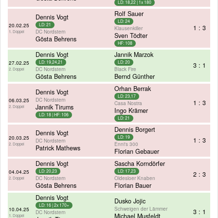
LD: 18,22 | 1x 180
Rolf Sauer
Dennis Vogt
LD: 24
20.02.25
LD: 21
1 : 3
Klausenkiller
DC Nordstern
1. Doppel
Sven Tödter
Gösta Behrens
HF: 108
Dennis Vogt
Jannik Marzok
27.02.25
LD: 19,24,21
LD: 20
3 : 1
DC Nordstern
Black Fire
2. Doppel
Gösta Behrens
Bernd Günther
Orhan Berrak
Dennis Vogt
LD: 23,17
DC Nordstern
06.03.25
1 : 3
Casa Nostra
Jannik Tirums
2. Doppel
Ingo Krämer
LD: 18 | HF: 106
LD: 21
Dennis Borgert
Dennis Vogt
20.03.25
LD: 19
1 : 3
DC Nordstern
Enni's 300
2. Doppel
Patrick Mathews
Florian Gebauer
Dennis Vogt
Sascha Korndörfer
04.04.25
LD: 20,23
LD: 17,23
2 : 3
DC Nordstern
Oldesloer Knaben
2. Doppel
Gösta Behrens
Florian Bauer
Dennis Vogt
Dusko Jojic
LD: 16 | 2x 170+
Schweigen der Lämmer
10.04.25
3 : 1
DC Nordstern
Michael Musfeldt
1. Doppel