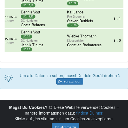
Jannik Tirums
LD: 22
LD: 17,18
Dennis Vogt
Kai Lange
Fire Dragon's
15.05.25
LD: 18,22
3 : 1
DC Nordstern
Steven Dethlefs
2. Doppel
Gösta Behrens
1x 180
Dennis Vogt
Wiebke Thormann
LD: 20
27.06.25
3 : 0
DC Nordstern
Klausenkiller
1. Doppel
Jannik Tirums
Christian Barbarousis
LD: 22
💡
Um alle Daten zu sehen, musst Du dein Gerät drehen ⤵
Ok, verstanden
Magst Du Cookies?
🍪 Diese Website verwendet Cookies –
nähere Informationen dazu:
findest Du hier.
Klicke auf „Ich stimme zu“, um Cookies zu akzeptieren.
© 2019-2026 Copyright:
HHEDL.de
Seite powered by
Ich stimme zu