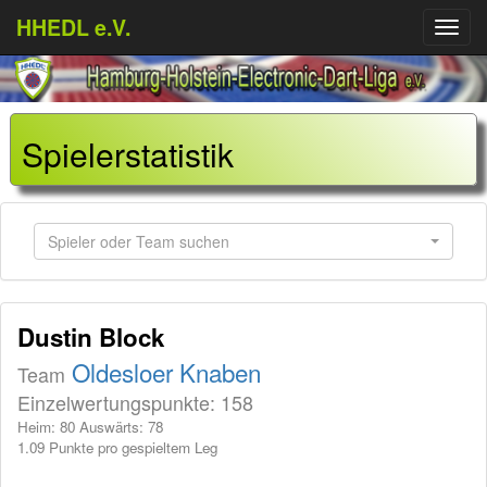
HHEDL e.V.
Menü
aufkl
Spielerstatistik
Spieler oder Team suchen
Dustin Block
Oldesloer Knaben
Team
Einzelwertungspunkte: 158
Heim: 80 Auswärts: 78
1.09 Punkte pro gespieltem Leg