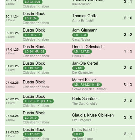
3 : 1
LD: 22,19,21
Klausenkiller
2. Einzel
Oldesloer Knaben
Dustin Block
Thomas Gotte
20.11.24
3 : 0
LD: 21,24
Ganz Einfach!!!
4. Einzel
Oldesloer Knaben
Dustin Block
Jörn Glismann
09.01.25
3 : 2
LD: 20,17,15
LD: 19,23
2. Einzel
Oldesloer Knaben
Casa Nostra
Dustin Block
Dennis Griesbach
17.01.25
1 : 3
LD: 24 | HF: 102
LD: 19,17,22
1. Einzel
Oldesloer Knaben
Enni's 300
Dustin Block
Jan-Ole Oertel
31.01.25
3 : 0
LD: 19,18,20
1x 180
2. Einzel
Oldesloer Knaben
Die Kleintripler
Marcel Kaiser
Dustin Block
07.02.25
0 : 3
LD: 17,14,22 | 1x 180
Oldesloer Knaben
2. Einzel
Schweigen der Lämmer
Dustin Block
Boris Schröder
20.02.25
3 : 0
LD: 21,17,23 | HF: 114
The Dart Knight's
1. Einzel
Oldesloer Knaben
Dustin Block
Claudia Kruse Obileken
07.03.25
3 : 0
LD: 20,19
Fire Dragon's
2. Einzel
Oldesloer Knaben
Dustin Block
Linus Baschin
21.03.25
3 : 1
LD: 17,18,20
LD: 23
2. Einzel
Oldesloer Knaben
28 Darts Later