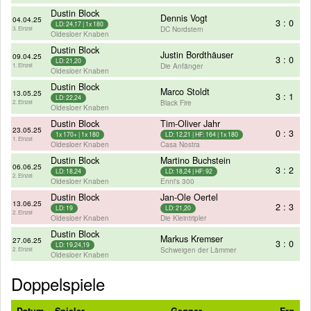
Dustin Block
Dennis Vogt
04.04.25
3 : 0
LD: 24,17 | 1x 180
DC Nordstern
3. Einzel
Oldesloer Knaben
Dustin Block
Justin Bordthäuser
09.04.25
3 : 0
LD: 21,20
Die Anfänger
1. Einzel
Oldesloer Knaben
Dustin Block
Marco Stoldt
13.05.25
3 : 1
LD: 22,24
Black Fire
2. Einzel
Oldesloer Knaben
Dustin Block
Tim-Oliver Jahr
23.05.25
0 : 3
1x 170+ | 1x 180
LD: 12,21 | HF: 164 | 1x 180
1. Einzel
Oldesloer Knaben
Casa Nostra
Dustin Block
Martino Buchstein
06.06.25
3 : 2
LD: 18,24
LD: 18,24 | HF: 92
2. Einzel
Oldesloer Knaben
Enni's 300
Dustin Block
Jan-Ole Oertel
13.06.25
2 : 3
LD: 19
LD: 21,20
2. Einzel
Oldesloer Knaben
Die Kleintripler
Dustin Block
Markus Kremser
27.06.25
3 : 0
LD: 19,24,19
Schweigen der Lämmer
2. Einzel
Oldesloer Knaben
Doppelspiele
Datum
Spieler
Gegner
Erg