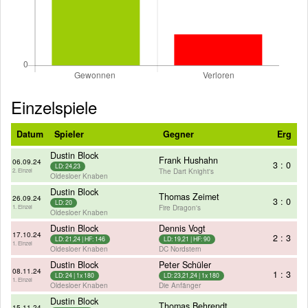
Einzelspiele
Datum
Spieler
Gegner
Erg
Dustin Block
Frank Hushahn
06.09.24
3 : 0
LD: 24,23
The Dart Knight's
2. Einzel
Oldesloer Knaben
Dustin Block
Thomas Zeimet
26.09.24
3 : 0
LD: 20
Fire Dragon's
1. Einzel
Oldesloer Knaben
Dustin Block
Dennis Vogt
17.10.24
2 : 3
LD: 21,24 | HF: 146
LD: 19,21 | HF: 90
1. Einzel
Oldesloer Knaben
DC Nordstern
Dustin Block
Peter Schüler
08.11.24
1 : 3
LD: 24 | 1x 180
LD: 23,21,24 | 1x 180
1. Einzel
Oldesloer Knaben
Die Anfänger
Dustin Block
Thomas Behrendt
15.11.24