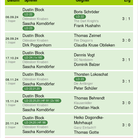
Dustin Block
Boris Schröder
LD: 22
06.09.24
LD: 22
3 : 1
Oldesloer Knaben
The Dart Knight's
1. Doppel
Sascha Korndörfer
Frank Hushahn
LD: 23
Dustin Block
Thomas Zeimet
26.09.24
3 : 0
Oldesloer Knaben
Fire Dragon's
1. Doppel
Dirk Poggenhorn
Claudia Kruse Obileken
Dustin Block
Dennis Vogt
17.10.24
LD: 24 | 1x 180
3 : 1
DC Nordstern
Oldesloer Knaben
2. Doppel
Dominik Balzer
Sascha Korndörfer
Dustin Block
Thorsten Lokoschat
Oldesloer Knaben
08.11.24
LD: 23
3 : 1
Sascha Korndörfer
Die Anfänger
1. Doppel
Peter Schüler
LD: 22,21,20
Dustin Block
Thomas Behrendt
15.11.24
LD: 22,20,20 | HF: 91 | 2x 180
3 : 0
Klausenkiller
Oldesloer Knaben
1. Doppel
Christian Hack
Sascha Korndörfer
Heiko Dogondke-
Dustin Block
Mohrhaupt
LD: 24,20 | HF: 98
20.11.24
3 : 0
Oldesloer Knaben
Ganz Einfach!!!
2. Doppel
Sascha Korndörfer
Thomas Gotte