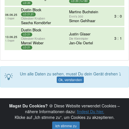
LD: 20 | 1x 180
LD: 20
Dustin Block
Martino Buchstein
06.06.25
LD: 21,21
3 : 0
Enni's 300
Oldesloer Knaben
1. Doppel
Simon Gehlhaar
Sascha Korndörfer
Dustin Block
Justin Glaser
LD: 21
13.06.25
3 : 1
Oldesloer Knaben
Die Kleintripler
1. Doppel
Marcel Weber
Jan-Ole Oertel
LD: 21
💡
Um alle Daten zu sehen, musst Du dein Gerät drehen ⤵
Ok, verstanden
Magst Du Cookies?
🍪 Diese Website verwendet Cookies –
nähere Informationen dazu:
findest Du hier.
Klicke auf „Ich stimme zu“, um Cookies zu akzeptieren.
© 2019-2026 Copyright:
HHEDL.de
Seite powered by
Ich stimme zu