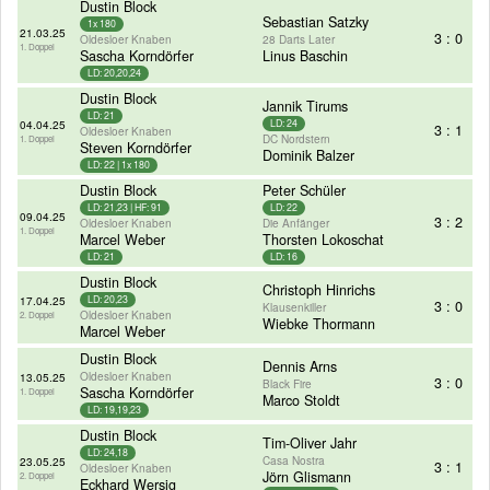
Dustin Block
Sebastian Satzky
1x 180
21.03.25
3 : 0
Oldesloer Knaben
28 Darts Later
1. Doppel
Sascha Korndörfer
Linus Baschin
LD: 20,20,24
Dustin Block
Jannik Tirums
LD: 21
04.04.25
LD: 24
3 : 1
Oldesloer Knaben
DC Nordstern
1. Doppel
Steven Korndörfer
Dominik Balzer
LD: 22 | 1x 180
Dustin Block
Peter Schüler
LD: 21,23 | HF: 91
LD: 22
09.04.25
3 : 2
Oldesloer Knaben
Die Anfänger
1. Doppel
Marcel Weber
Thorsten Lokoschat
LD: 21
LD: 16
Dustin Block
Christoph Hinrichs
17.04.25
LD: 20,23
3 : 0
Klausenkiller
Oldesloer Knaben
2. Doppel
Wiebke Thormann
Marcel Weber
Dustin Block
Dennis Arns
Oldesloer Knaben
13.05.25
3 : 0
Black Fire
Sascha Korndörfer
1. Doppel
Marco Stoldt
LD: 19,19,23
Dustin Block
Tim-Oliver Jahr
LD: 24,18
Casa Nostra
23.05.25
3 : 1
Oldesloer Knaben
Jörn Glismann
2. Doppel
Eckhard Wersig