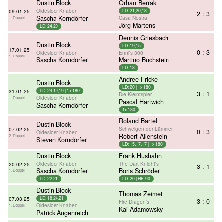
Dustin Block
Orhan Berrak
Oldesloer Knaben
09.01.25
LD: 21,20,18
2 : 3
Sascha Korndörfer
Casa Nostra
1. Doppel
Jörg Martens
LD: 24,20
Dennis Griesbach
Dustin Block
LD: 19,15
17.01.25
0 : 3
Oldesloer Knaben
Enni's 300
1. Doppel
Sascha Korndörfer
Martino Buchstein
LD: 18
Andree Fricke
Dustin Block
LD: 20 | 1x 180
31.01.25
LD: 24,19,19 | 1x 180
3 : 1
Die Kleintripler
Oldesloer Knaben
1. Doppel
Pascal Hartwich
Sascha Korndörfer
1x 180
Roland Bartel
Dustin Block
Schweigen der Lämmer
07.02.25
0 : 3
Oldesloer Knaben
Robert Allenstein
2. Doppel
Steven Korndörfer
LD: 15,17,17 | 1x 180
Dustin Block
Frank Hushahn
Oldesloer Knaben
The Dart Knight's
20.02.25
3 : 1
Sascha Korndörfer
Boris Schröder
1. Doppel
LD: 22,21
LD: 20 | HF: 90
Dustin Block
Thomas Zeimet
07.03.25
LD: 18,24,21
3 : 0
Fire Dragon's
Oldesloer Knaben
1. Doppel
Kai Adamowsky
Patrick Augenreich