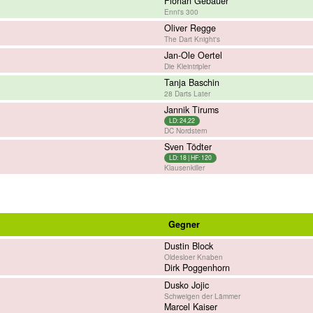
Florian Gebauer
Enni's 300
Oliver Regge
The Dart Knight's
Jan-Ole Oertel
Die Kleintripler
Tanja Baschin
28 Darts Later
Jannik Tirums
LD: 24,22
DC Nordstern
Sven Tödter
LD: 18 | HF: 120
Klausenkiller
Gegner
Dustin Block
Oldesloer Knaben
Dirk Poggenhorn
Dusko Jojic
Schweigen der Lämmer
Marcel Kaiser