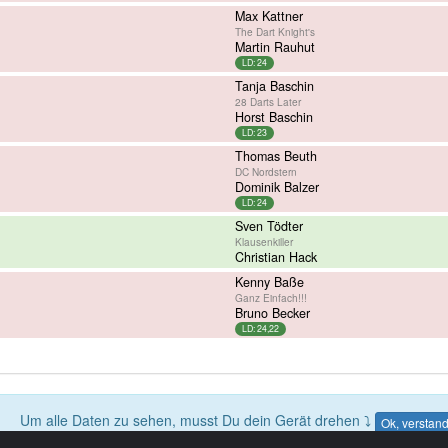
Max Kattner
The Dart Knight's
Martin Rauhut
LD: 24
Tanja Baschin
28 Darts Later
Horst Baschin
LD: 23
Thomas Beuth
DC Nordstern
Dominik Balzer
LD: 24
Sven Tödter
Klausenkiller
Christian Hack
Kenny Baße
Ganz Einfach!!!
Bruno Becker
LD: 24,22
Um alle Daten zu sehen, musst Du dein Gerät drehen ⤵
Ok, verstan