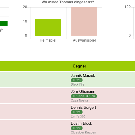
Gegner
Jannik Marzok
LD: 23
Black Fire
Jörn Glismann
LD: 18,18 | HF: 156
Casa Nostra
Dennis Borgert
LD: 24
Enni's 300
Dustin Block
LD: 20
Oldesloer Knaben