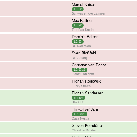
Marcel Kaiser
LD: 22
Schweigen der Lämmer
Max Kattner
LD: 22
The Dart Knight's
Dominik Balzer
LD: 23
DC Nordstern
Sven Bloßfeld
Die Anfänger
Christian van Deest
LD: 23,22
Ganz Einfach!!!
Florian Rogowski
Lucky Strikes
Florian Sandersen
HF: 104
Black Fire
Tim-Oliver Jahr
LD: 20,23
Casa Nostra
Steven Korndörfer
Oldesloer Knaben