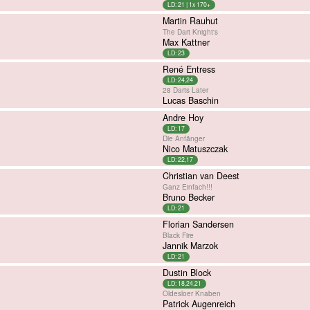
LD: 21 | 1x 170+
Martin Rauhut
The Dart Knight's
Max Kattner
LD: 23
René Entress
LD: 24,24
28 Darts Later
Lucas Baschin
Andre Hoy
LD: 17
Die Anfänger
Nico Matuszczak
LD: 22,17
Christian van Deest
Ganz Einfach!!!
Bruno Becker
LD: 21
Florian Sandersen
Black Fire
Jannik Marzok
LD: 21
Dustin Block
LD: 18,24,21
Oldesloer Knaben
Patrick Augenreich