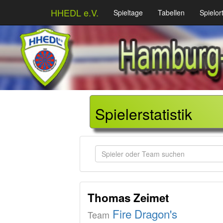
HHEDL e.V.
Spieltage
Tabellen
Spielor
Spielerstatistik
Spieler oder Team suchen
Thomas Zeimet
Fire Dragon's
Team