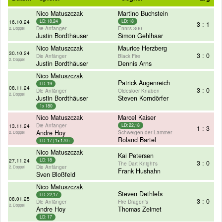
Nico Matuszczak
Martino Buchstein
16.10.24
LD: 18,24
LD: 18
3 : 1
Die Anfänger
Enni's 300
2. Doppel
Justin Bordthäuser
Simon Gehlhaar
Nico Matuszczak
Maurice Herzberg
30.10.24
3 : 0
Die Anfänger
Black Fire
2. Doppel
Justin Bordthäuser
Dennis Arns
Nico Matuszczak
Patrick Augenreich
LD: 19
08.11.24
3 : 0
Die Anfänger
Oldesloer Knaben
2. Doppel
Justin Bordthäuser
Steven Korndörfer
1x 180
Nico Matuszczak
Marcel Kaiser
Die Anfänger
13.11.24
LD: 22,18
1 : 3
Andre Hoy
Schweigen der Lämmer
2. Doppel
Roland Bartel
LD: 17 | 1x 170+
Nico Matuszczak
Kai Petersen
27.11.24
LD: 18
3 : 0
The Dart Knight's
Die Anfänger
2. Doppel
Frank Hushahn
Sven Bloßfeld
Nico Matuszczak
Steven Dethlefs
LD: 22,17
08.01.25
3 : 0
Die Anfänger
Fire Dragon's
2. Doppel
Andre Hoy
Thomas Zeimet
LD: 17