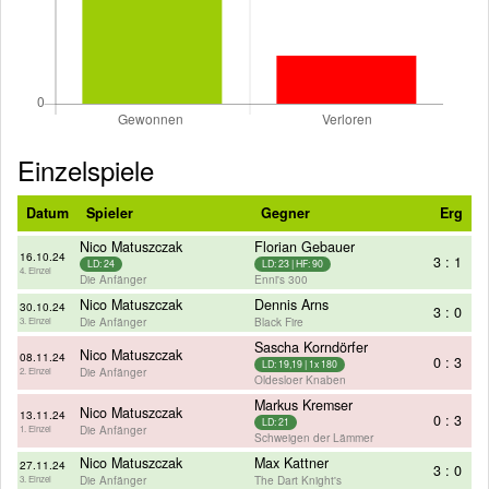
Einzelspiele
Datum
Spieler
Gegner
Erg
Nico Matuszczak
Florian Gebauer
16.10.24
3 : 1
LD: 24
LD: 23 | HF: 90
4. Einzel
Die Anfänger
Enni's 300
Nico Matuszczak
Dennis Arns
30.10.24
3 : 0
Die Anfänger
Black Fire
3. Einzel
Sascha Korndörfer
Nico Matuszczak
08.11.24
0 : 3
LD: 19,19 | 1x 180
Die Anfänger
2. Einzel
Oldesloer Knaben
Markus Kremser
Nico Matuszczak
13.11.24
0 : 3
LD: 21
Die Anfänger
1. Einzel
Schweigen der Lämmer
Nico Matuszczak
Max Kattner
27.11.24
3 : 0
Die Anfänger
The Dart Knight's
3. Einzel