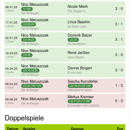
Nico Matuszczak
Nicole Mieth
08.01.25
3 : 0
1x 180
Fire Dragon's
3. Einzel
Die Anfänger
Nico Matuszczak
Linus Baschin
17.01.25
3 : 1
LD: 22,20
28 Darts Later
4. Einzel
Die Anfänger
Nico Matuszczak
Dominik Balzer
22.01.25
3 : 1
LD: 24,23
LD: 24
4. Einzel
Die Anfänger
DC Nordstern
Nico Matuszczak
René Janßen
19.03.25
3 : 0
LD: 20
Casa Nostra
1. Einzel
Die Anfänger
Nico Matuszczak
Dennis Borgert
04.04.25
3 : 0
LD: 16,18,20
Enni's 300
2. Einzel
Die Anfänger
Nico Matuszczak
Sascha Korndörfer
09.04.25
1 : 3
LD: 21 | HF: 144
LD: 18,15 | HF: 160
2. Einzel
Die Anfänger
Oldesloer Knaben
Markus Kremser
Nico Matuszczak
06.06.25
0 : 3
LD: 17,24 | 1x 180
Die Anfänger
4. Einzel
Schweigen der Lämmer
Doppelspiele
Datum
Spieler
Gegner
Erg