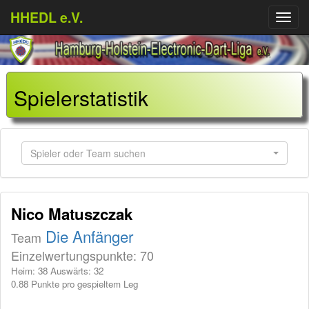
HHEDL e.V.
Menü
aufkl
Spielerstatistik
Spieler oder Team suchen
Nico Matuszczak
Die Anfänger
Team
Einzelwertungspunkte: 70
Heim: 38 Auswärts: 32
0.88 Punkte pro gespieltem Leg