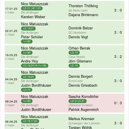
Nico Matuszczak
Thorsten Thölking
17.01.25
LD: 21 | HF: 123
3 : 0
28 Darts Later
Die Anfänger
2. Doppel
Dajana Brinkmann
Karsten Weber
Nico Matuszczak
Dominik Balzer
LD: 19,21
22.01.25
3 : 0
Die Anfänger
DC Nordstern
2. Doppel
Peter Schüler
Dennis Vogt
1x 180
Nico Matuszczak
Orhan Berrak
1x 180
LD: 19
19.03.25
3 : 2
Die Anfänger
Casa Nostra
2. Doppel
Andre Hoy
Jörn Glismann
LD: 18,24,19 | 1x 180
LD: 18
Nico Matuszczak
Dennis Borgert
LD: 19,24
04.04.25
3 : 0
Die Anfänger
Enni's 300
1. Doppel
Justin Bordthäuser
Dennis Griesbach
LD: 23
Nico Matuszczak
Sascha Korndörfer
09.04.25
1x 180
LD: 21,21,21
0 : 3
Die Anfänger
Oldesloer Knaben
2. Doppel
Justin Bordthäuser
Patrick Augenreich
Nico Matuszczak
Markus Kremser
06.06.25
LD: 19,17,20
3 : 0
Schweigen der Lämmer
Die Anfänger
2. Doppel
Torsten Wöhlk